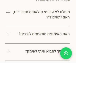
מעולם לא עשיתי פילאטיס מכשירים,
האם יתאים לי?
האימונים מותאמים לכל הרמות
ואת קובעת את רמת הקושי שאת
האם האימונים מתאימים לגברים?
יכולה. הצוות שלנו מקצועי וידע
להתאים לך את האימון.
בהחלט! יש לנו לא מעט גברים
באימונים. רמת הקושי והמאמץ
מה צריך להביא איתי לאימון?
מותאמת לכל מתאמן באופן
אישי.
בגדים נוחים, גרביים מונעות
החלקה, בקבוק מים ומגבת
האם יש חניה?
יש לנו הסדר חניה עם חניון היכל
התרבות, ניתן לרכוש מדבקה
דברו איתנו
אצלנו בקבלה בעלות של 7
שקלים.